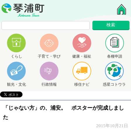
くらし
子育て・学び
健康・福祉
各種申請
観光・文化
行政情報
移住ナビ
惑星コトウラ
「じゃない方」の、浦安。 ポスターが完成しまし
た
2015年10月21日