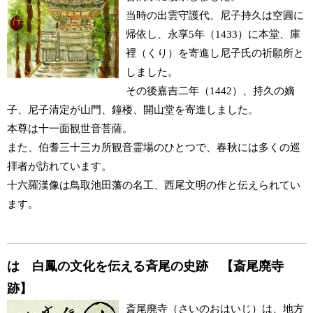
当時の出雲守護代、尼子持久は空圓に
帰依し、永享5年（1433）に本堂、庫
裡（くり）を寄進し尼子氏の祈願所と
しました。
その後嘉吉二年（1442）、持久の嫡
子、尼子清定が山門、鐘楼、開山堂を寄進しました。
本尊は十一面観世音菩薩。
また、伯耆三十三カ所観音霊場のひとつで、春秋には多くの巡
拝者が訪れています。
十六羅漢像は鳥取池田藩の名工、西尾文明の作と伝えられてい
ます。
は 白鳳の文化を伝える斉尾の史跡 【斎尾廃寺
跡】
斎尾廃寺（さいのおはいじ）は、地方