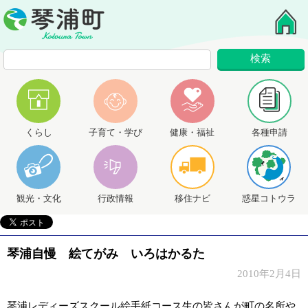
くらし
子育て・学び
健康・福祉
各種申請
観光・文化
行政情報
移住ナビ
惑星コトウラ
琴浦自慢 絵てがみ いろはかるた
2010年2月4日
琴浦レディーズスクール絵手紙コース生の皆さんが町の名所や