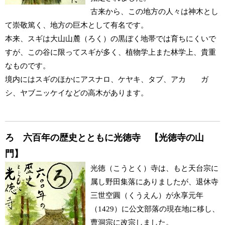
古来から、この地方の人々は神木とし
て崇敬篤く、地方の巨木として有名です。
本来、スギは大山山麓（ろく）の黒ぼく地帯では育ちにくいで
すが、この谷に限ってスギが多く、植物学上また林学上、貴重
なものです。
境内にはスギのほかにアスナロ、ケヤキ、タブ、アカ ガ
シ、ヤブニッケイなどの高木があります。
ろ 六百年の歴史とともに光徳寺 【光徳寺の山
門】
光徳（こうとく）寺は、もと天台宗に
属し野田集落にありましたが、退休寺
三世空圓（くうえん）が永享元年
（1429）に公文部落の現在地に移し、
曹洞宗に改宗しました。