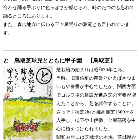
合わせ踊る手ぶりに色っぽさが感じられ、時のたつのも忘れて
踊るところにあります。
また、倉吉地方に伝わる三ツ星踊りの源流とも言われていま
す。
と 鳥取芝球児とともに甲子園 【鳥取芝】
芝栽培の始まりは昭和30年ごろ。
当時、旧東伯町の農業といえばさつま
いもや養蚕が中心でしたが、関西方面
でゴルフ場の建設が進み芝の需要が増
えたことから、芝を試作することに。
さっそく種芝2haと姫高麗芝1300㎡を
入手し、槻下や上伊勢、金屋部落を中
心に植えつけられました。
昭和34年には芝栽培の本場、茨城県か