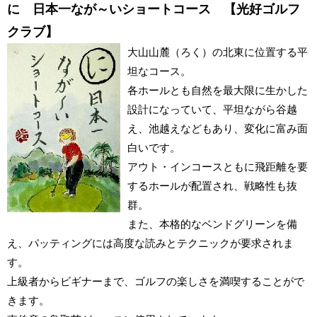
に 日本一なが～いショートコース 【光好ゴルフ
クラブ】
大山山麓（ろく）の北東に位置する平
坦なコース。
各ホールとも自然を最大限に生かした
設計になっていて、平坦ながら谷越
え、池越えなどもあり、変化に富み面
白いです。
アウト・インコースともに飛距離を要
するホールが配置され、戦略性も抜
群。
また、本格的なベンドグリーンを備
え、パッティングには高度な読みとテクニックが要求されま
す。
上級者からビギナーまで、ゴルフの楽しさを満喫することがで
きます。