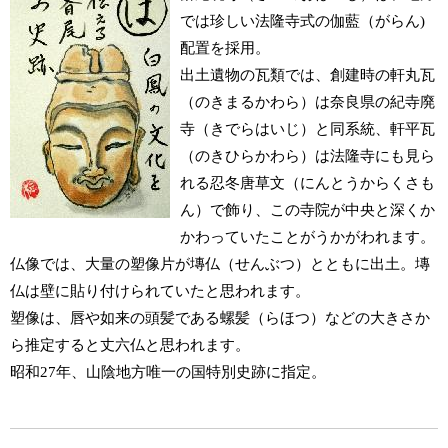
では珍しい法隆寺式の伽藍（がらん)
配置を採用。
出土遺物の瓦類では、創建時の軒丸瓦
（のきまるかわら）は奈良県の紀寺廃
寺（きでらはいじ）と同系統、軒平瓦
（のきひらかわら）は法隆寺にも見ら
れる忍冬唐草文（にんとうからくさも
ん）で飾り、この寺院が中央と深くか
かわっていたことがうかがわれます。
仏像では、大量の塑像片が塼仏（せんぶつ）とともに出土。塼
仏は壁に貼り付けられていたと思われます。
塑像は、唇や如来の頭髪である螺髪（らほつ）などの大きさか
ら推定すると丈六仏と思われます。
昭和27年、山陰地方唯一の国特別史跡に指定。