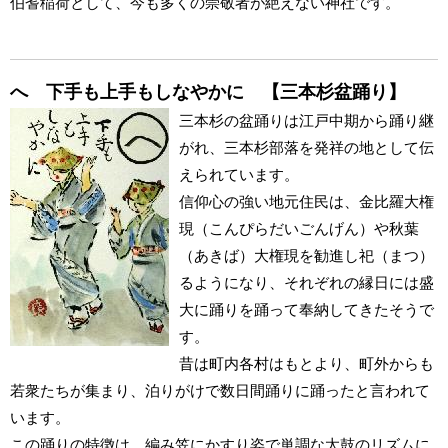
伯耆稲荷として、今も多くの崇敬者が絶えない神社です。
へ 下手も上手もしなやかに 【三本杉盆踊り】
三本杉の盆踊りは江戸中期から踊り継
がれ、三本杉部落を発祥の地として伝
えられています。
信仰心の強い地元住民は、金比羅大権
現（こんぴらだいごんげん）や秋葉
（あきば）大権現を勧進し祀（まつ）
るようになり、それぞれの縁日には盛
大に踊りを踊って奉納してきたそうで
す。
昔は町内各村はもとより、町外からも
若衆たちが集まり、泊りがけで数日間踊りに踊ったと言われて
います。
この踊りの特徴は、編み笠にかすり姿で単調な太鼓のリズムに