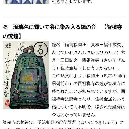
引き立たせています。
る 瑠璃色に輝いて谷に染み入る鐘の音 【智積寺
の梵鐘】
鐘名「備前福岡庄 貞和三禩年歳次丁
亥（ていわさんしさいじひのとい）六
月十三日誌之 西祖禅寺（さいそぜん
じ）住持金居（じゅうじかない） 」
この銘文により、福岡庄（現在の岡山
県備前市）の西祖禅寺の鐘が智積寺に
移されたことが知られていますが、西
祖禅寺は廃寺となり、住持金居という
僧についても不明で、移された経緯は
今もわかっていません。
智積寺の梵鐘は、明治初期の廃仏毀釈（はいぶつきしゃく）に