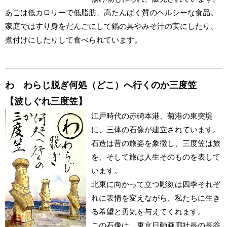
あごは低カロリーで低脂肪、高たんぱく質のヘルシーな食品。
家庭ではすり身をだんごにして鍋の具やみそ汁の実にしたり、
煮付けにしたりして食べられています。
わ わらじ脱ぎ何処（どこ）へ行くのか三度笠
【波しぐれ三度笠】
江戸時代の赤碕本港、菊港の東突堤
に、三体の石像が建立されています。
石造は昔の旅姿を象徴し、三度笠は旅
を、そして旅は人生そのものを表して
います。
北東に向かって立つ彫刻は四季それぞ
れに表情を変えながら、私たちに生き
る希望と勇気を与えてくれます。
この石像は、東京日動画廊社長の長谷