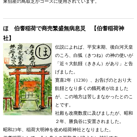
東伯産の鳥取芝がコースに使用されています。
ほ 伯耆稲荷で商売繁盛無病息災 【伯耆稲荷神
社】
伝説によれば、平安末期、後白河天皇
のころ、白狐（きつね）の神の使いが
「近々大飢饉（ききん）があり」と告
げました。
寛喜2年（1230）、お告げのとおり大
飢饉となり多くの餓死者が出ました
が、この地方は苦しまなかったとのこ
とです。
社殿も改廃数度に及びましたが、昭和
２年、勝負谷に安置されました。
昭和23年、稲荷大明神を改め稲荷神社となりました。