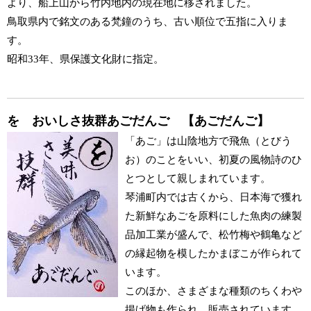
より、船上山から竹内地内の現在地に移されました。
鳥取県内で銘文のある梵鐘のうち、古い順位で五指に入りま
す。
昭和33年、県保護文化財に指定。
を おいしさ抜群あごだんご 【あごだんご】
「あご」は山陰地方で飛魚（とびう
お）のことをいい、初夏の風物詩のひ
とつとして親しまれています。
琴浦町内では古くから、日本海で獲れ
た新鮮なあごを原料にした魚肉の練製
品加工業が盛んで、松竹梅や鶴亀など
の縁起物を模したかまぼこが作られて
います。
このほか、さまざまな種類のちくわや
揚げ物も作られ、販売されています。