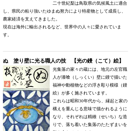
二十世紀梨は鳥取県の気候風土に適合
し、県民の粘り強いたゆまぬ努力により特産物として成長し、
農家経済を支えてきました。
現在は海外に輸出されるなど、世界中の人々に愛されていま
す。
ぬ 塗り壁に光る職人の技 【光の鏝（こて）絵】
光集落の家々の蔵には、地元の左官職
人が漆喰（しっくい）壁に鏝で描いた
福神や動植物などの浮き彫り模様（鏝
絵）が多く施されています。
これらは昭和30年代から、縁起と家の
構えを重んじる意味で描かれるように
なり、それぞれは精緻（せいち）な造
りで、落ち着いた集落のたたずまいを