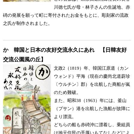
川徳七氏が母・林子さんの生誕地、赤
碕の発展を願って町に寄付されたお金をもとに、彫刻家の流政
之氏が制作されました。
か 韓国と日本の友好交流永久にあれ 【日韓友好
交流公園風の丘】
文政2（1819）年、韓国江原道（カン
ウォンド）平海（現在の慶尚北道蔚珍
〔ウルチン〕郡）を出航した商船が嵐
のため難破。
また、昭和38（1963）年には、釜山
（プサン）港を出航した漁船が故障に
より漂流。
どちらの船も赤碕沖に漂着し、乗組員
は地元住民の手厚いもてなしなどによ