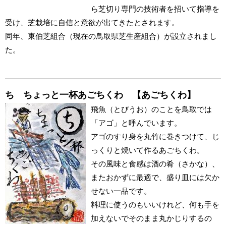
ら芝切り専門の技術者を招いて指導を
受け、芝栽培に自信と意欲が出てきたとされます。
同年、東伯芝組合（現在の鳥取県芝生産組合）が設立されまし
た。
ち ちょっと一杯あごちくわ 【あごちくわ】
飛魚（とびうお）のことを鳥取では
「アゴ」と呼んでいます。
アゴのすり身を丸竹に巻きつけて、じ
っくりと焼いて作るあごちくわ。
その風味と食感は酒の肴（さかな）、
またおかずに最適で、盛り皿には欠か
せない一品です。
料理に使うのもいいけれど、何も手を
加えないでそのまま丸かじりするの