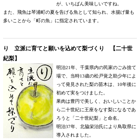
が、いちばん美味しいですね。
また、飛魚は琴浦町の夏を告げる魚として知られ、水揚げ量も
多いことから「町の魚」に指定されています。
り 立派に育てと願いを込めて梨づくり 【二十世
紀梨】
明治21年、千葉県内の民家のごみ捨て
場で、当時13歳の松戸覚之助少年によ
って発見された梨の苗木は、10年後に
初めて実をつけました。
果肉は豊円で美しく、おいしいことか
ら二十世紀に王座をなす梨になるであ
ろうと「二十世紀梨」と命名。
明治37年、北脇栄治氏により鳥取県に
導入されました。