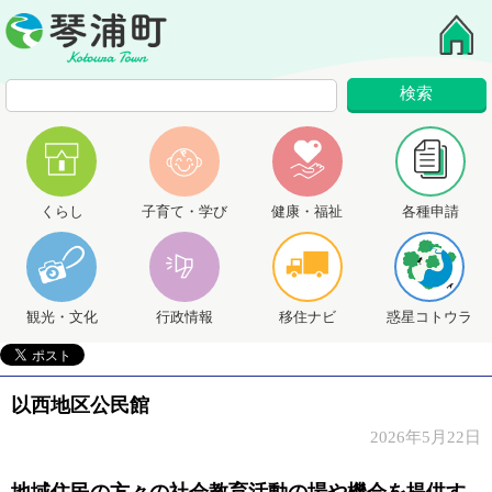
くらし
子育て・学び
健康・福祉
各種申請
観光・文化
行政情報
移住ナビ
惑星コトウラ
以西地区公民館
2026年5月22日