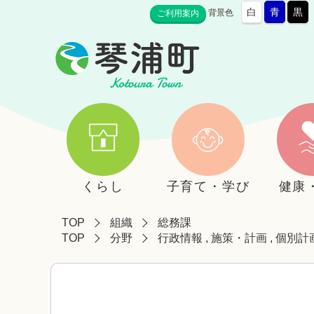
白
青
黒
背景色
ご利用案内
くらし
子育て・学び
健康
TOP
組織
総務課
TOP
分野
行政情報
,
施策・計画
,
個別計