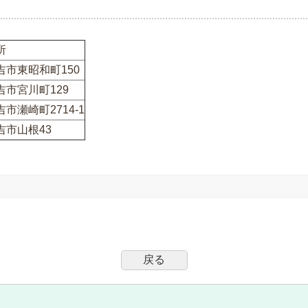
所
吉市東昭和町150
吉市宮川町129
市瀬崎町2714-1
吉市山根43
戻る