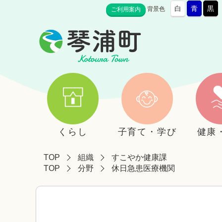
白
青
黒
背景色
ご利用案内
くらし
子育て・学び
健康
TOP
組織
すこやか健康課
TOP
分野
休日急患医療機関