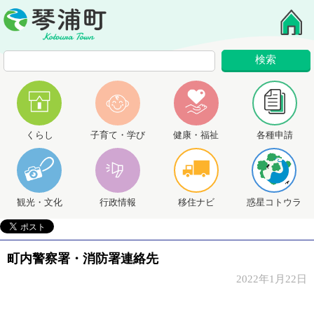
くらし
子育て・学び
健康・福祉
各種申請
観光・文化
行政情報
移住ナビ
惑星コトウラ
町内警察署・消防署連絡先
2022年1月22日