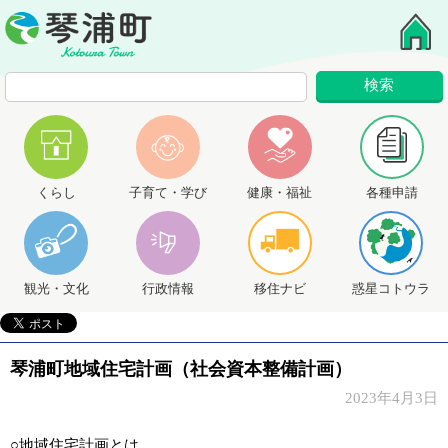
くらし
子育て・学び
健康・福祉
各種申請
観光・文化
行政情報
移住ナビ
惑星コトウラ
琴浦町地域住宅計画（社会資本整備計画）
2023年4月3日
○地域住宅計画とは