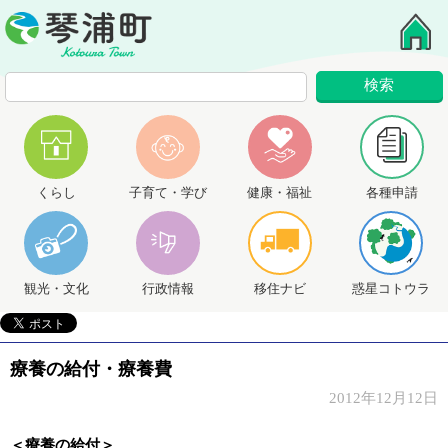
くらし
子育て・学び
健康・福祉
各種申請
観光・文化
行政情報
移住ナビ
惑星コトウラ
療養の給付・療養費
2012年12月12日
＜療養の給付＞