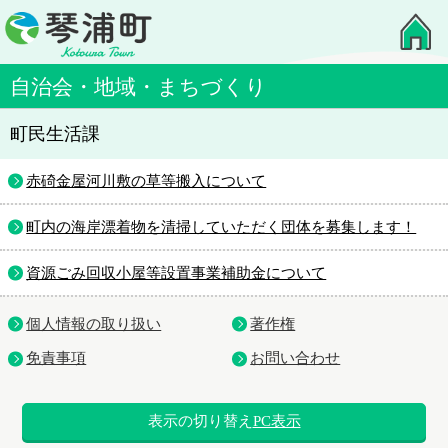
自治会・地域・まちづくり
町民生活課
赤碕金屋河川敷の草等搬入について
町内の海岸漂着物を清掃していただく団体を募集します！
資源ごみ回収小屋等設置事業補助金について
個人情報の取り扱い
著作権
免責事項
お問い合わせ
表示の切り替え
PC表示