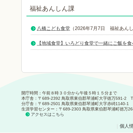
福祉あんしん課
八橋こども食堂
（
2026年7月7日
福祉あん
【地域食堂】いろどり食堂で一緒にご飯を食
開庁時間：午前８時３０分から午後５時１５分まで
本庁舎：〒689-2392 鳥取県東伯郡琴浦町大字徳万591-2 TEL：0
分庁舎：〒689-2501 鳥取県東伯郡琴浦町大字赤碕1140-1 TEL：
生涯学習センター：〒689-2303 鳥取県東伯郡琴浦町徳万266-5 TE
アクセスはこちら
｜
個人