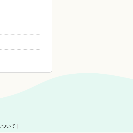
について
|