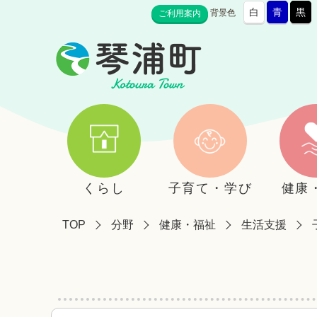
白
青
黒
背景色
ご利用案内
くらし
子育て・学び
健康
TOP
分野
健康・福祉
生活支援