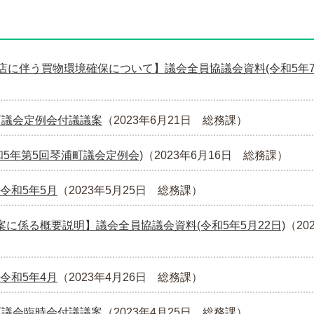
店に伴う買物環境確保について】議会全員協議会資料(令和5年7月
町議会定例会付議議案
（
2023年6月21日
総務課
）
和5年第5回琴浦町議会定例会)
（
2023年6月16日
総務課
）
令和5年5月
（
2023年5月25日
総務課
）
案に係る概要説明】議会全員協議会資料(令和5年5月22日)
（
20
令和5年4月
（
2023年4月26日
総務課
）
町議会臨時会付議議案
（
2023年4月25日
総務課
）