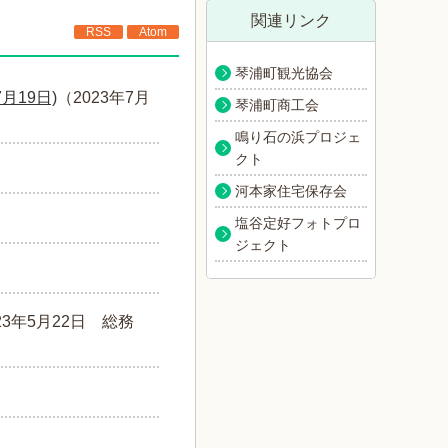
関連リンク
RSS
Atom
琴浦町観光協会
19日)
（
2023年7月
琴浦町商工会
鳴り石の浜プロジェ
クト
河本家住宅保存会
塩谷定好フォトプロ
ジェクト
23年5月22日
総務