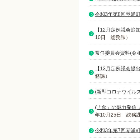
令和3年第8回琴浦
【12月定例議会追加
10日
総務課
）
常任委員会資料(令
【12月定例議会提出
務課
）
(新型コロナウイル
(「食」の魅力発信
年10月25日
総務
令和3年第7回琴浦