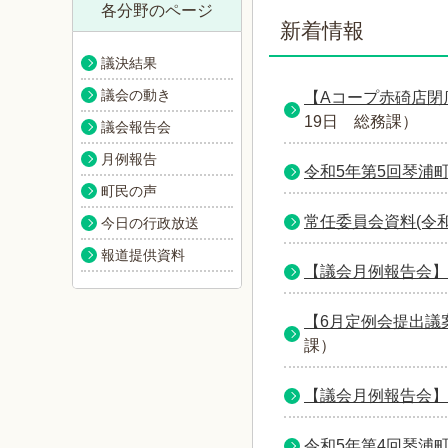
各分野のページ
新着情報
議決結果
議会の動き
【Aコープ赤碕店閉
19日
総務課
）
議会報告会
月例報告
令和5年第5回琴浦
町民の声
常任委員会資料(令
今日の行政放送
報道提供資料
【議会月例報告会】
【6月定例会提出議
課
）
【議会月例報告会】
令和5年第4回琴浦