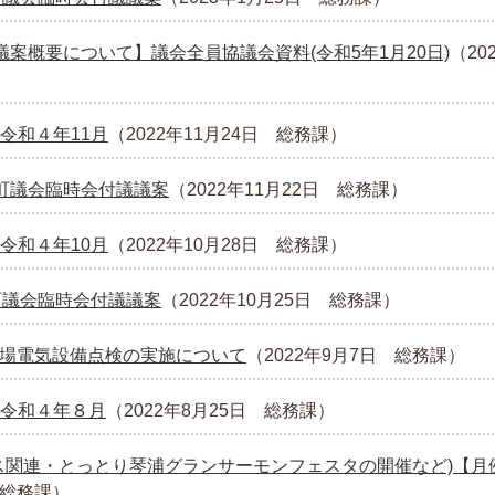
議案概要について】議会全員協議会資料(令和5年1月20日)
（
20
令和４年11月
（
2022年11月24日
総務課
）
町議会臨時会付議議案
（
2022年11月22日
総務課
）
令和４年10月
（
2022年10月28日
総務課
）
町議会臨時会付議議案
（
2022年10月25日
総務課
）
1役場電気設備点検の実施について
（
2022年9月7日
総務課
）
令和４年８月
（
2022年8月25日
総務課
）
ス関連・とっとり琴浦グランサーモンフェスタの開催など)【月
総務課
）