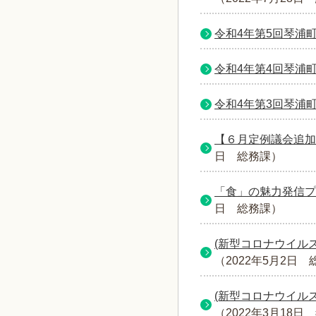
令和4年第5回琴浦
令和4年第4回琴浦
令和4年第3回琴浦
【６月定例議会追加
日
総務課
）
「食」の魅力発信プ
日
総務課
）
(新型コロナウイル
（
2022年5月2日
(新型コロナウイル
（
2022年3月18日