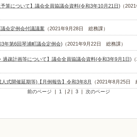
予算について】議会全員協議会資料(令和3年10月21日)
（
202
町議会定例会付議議案
（
2021年9月28日
総務課
）
和3年第6回琴浦町議会定例会)
（
2021年9月22日
総務課
）
・過疎計画等について】議会全員協議会資料(令和3年9月1日)
（
成人式開催延期等)【月例報告】令和3年8月
（
2021年8月25日
前のページ
|
1
|
2
|
3
|
次のページ