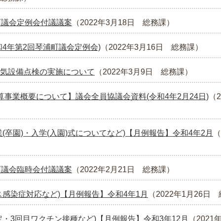
町議会定例会付議議案
（
2022年3月18日
総務課
）
和4年第2回琴浦町議会定例会)
（
2022年3月16日
総務課
）
気設備点検の実施について
（
2022年3月9日
総務課
）
算事業概要について】議会全員協議会資料(令和4年2月24日)
（
(卒園)・入学(入園)式についてなど)【月例報告】令和4年2月
（
町議会臨時会付議議案
（
2022年2月21日
総務課
）
ス感染症対応など)【月例報告】令和4年1月
（
2022年1月26日
定・3回目ワクチン接種など)【月例報告】令和3年12月
（
2021