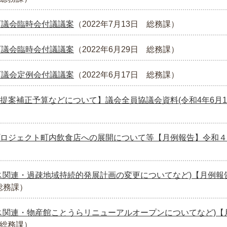
町議会臨時会付議議案
（
2022年7月13日
総務課
）
町議会臨時会付議議案
（
2022年6月29日
総務課
）
町議会定例会付議議案
（
2022年6月17日
総務課
）
提案補正予算などについて】議会全員協議会資料(令和4年6月1
ロジェクト町内飲食店への展開について等【月例報告】令和４
ス関連・過疎地域持続的発展計画の変更についてなど)【月例報
総務課
）
ス関連・物産館ことうらリニューアルオープンについてなど)【
総務課
）