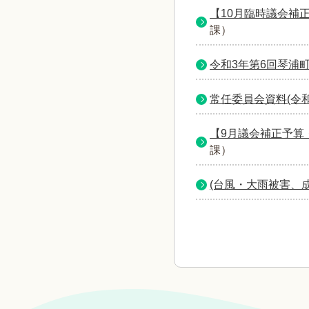
【10月臨時議会補正
課
）
令和3年第6回琴浦
常任委員会資料(令
【9月議会補正予算
課
）
(台風・大雨被害、