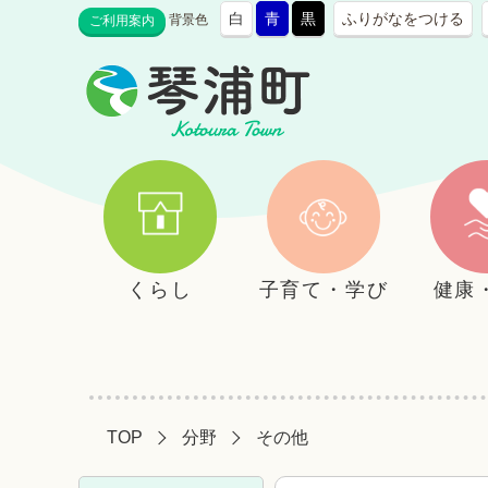
白
青
黒
ふりがなをつける
背景色
ご利用案内
くらし
子育て・学び
健康
TOP
分野
その他