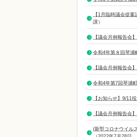
【1月臨時議会提案
課
）
【議会月例報告会】
令和4年第８回琴浦
【議会月例報告会】
令和4年第7回琴浦
【お知らせ】9/1
【議会月例報告会】
(新型コロナウイル
（
2022年7月28日