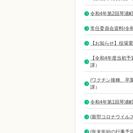
令和4年第2回琴浦
常任委員会資料(令
【お知らせ】役場電
【令和4年度当初予
課
）
(ワクチン接種、卒業
課
）
令和4年第1回琴浦
(新型コロナウイル
(年末年始の行事予