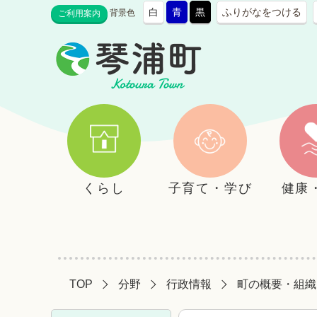
白
青
黒
ふりがなをつける
背景色
ご利用案内
くらし
子育て・学び
健康
TOP
分野
行政情報
町の概要・組織