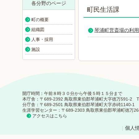
各分野のページ
町民生活課
町の概要
組織図
琴浦町営斎場の利用
人事・採用
施設
開庁時間：午前８時３０分から午後５時１５分まで
本庁舎：〒689-2392 鳥取県東伯郡琴浦町大字徳万591-2 TEL：0
分庁舎：〒689-2501 鳥取県東伯郡琴浦町大字赤碕1140-1 TEL：
生涯学習センター：〒689-2303 鳥取県東伯郡琴浦町徳万266-5 TE
アクセスはこちら
｜
個人