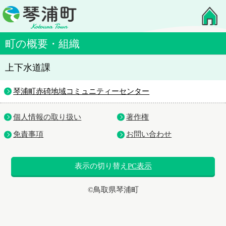
町の概要・組織
上下水道課
琴浦町赤碕地域コミュニティーセンター
個人情報の取り扱い
著作権
免責事項
お問い合わせ
表示の切り替え
PC表示
©鳥取県琴浦町