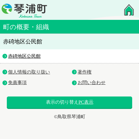
町の概要・組織
赤碕地区公民館
赤碕地区公民館
個人情報の取り扱い
著作権
免責事項
お問い合わせ
表示の切り替え
PC表示
©鳥取県琴浦町